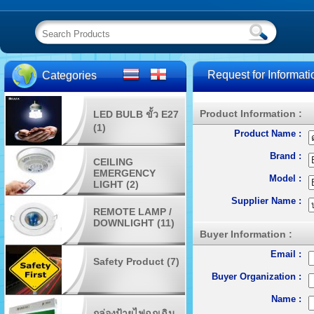
Request for Informati
Categories
Product Information :
LED BULB ขั้ว E27
(1)
Product Name :
Brand :
CEILING
EMERGENCY
Model :
LIGHT (2)
Supplier Name :
REMOTE LAMP /
DOWNLIGHT (11)
Buyer Information :
Email :
Safety Product (7)
Buyer Organization :
Name :
กล่องป้ายไฟฉุกเฉิน