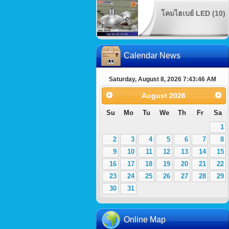
โคมไฮเบย์ LED (10)
Calendar News
Saturday, August 8, 2026 7:43:47 AM
August
2026
Su
Mo
Tu
We
Th
Fr
Sa
1
2
3
4
5
6
7
8
9
10
11
12
13
14
15
16
17
18
19
20
21
22
23
24
25
26
27
28
29
30
31
Online Map