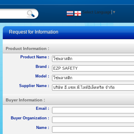
Select Language
▼
Request for Information
Product Information :
Product Name :
Brand :
Model :
Supplier Name :
Buyer Information :
Email :
Buyer Organization :
Name :